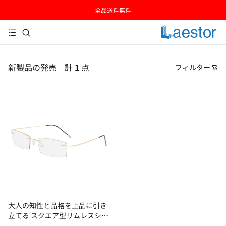
全品送料無料
新製品の発売
計
1
点
フィルター
価格
おすすめ順
安い順
高い順
新着順
古い順
大人の知性と品格を上品に引き
立てる スクエア型リムレスシニ
アグラス