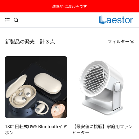
遠隔地は1990円です
全品送料無料
新製品の発売
計
3
点
フィルター
価格
おすすめ順
安い順
高い順
新着順
古い順
180° 回転式OWS Bluetoothイヤ
【最安値に挑戦】家庭用ファン
ホン
ヒーター